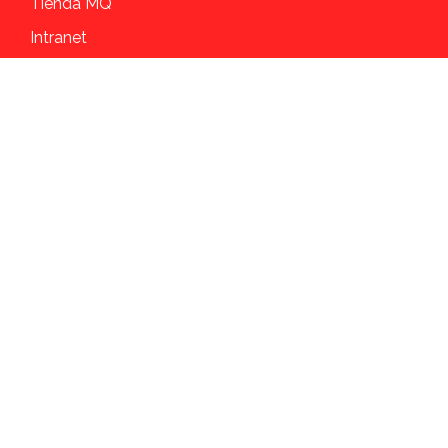
Tienda MQ
Intranet
Fenaseo
Landing Page PQR
Siguenos
Facebook
Instagram
Youtube
Linkedin
Tiktok
©2024 Todos los derechos reservados Master Química SAS.