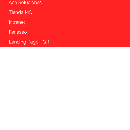
Acá Soluciones
Tienda MQ
Intranet
Fenaseo
Landing Page PQR
Siguenos
Facebook
Instagram
Youtube
Linkedin
Tiktok