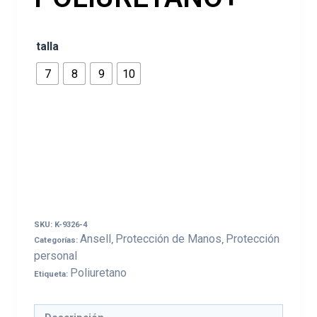
talla
7
8
9
10
SKU:
K-9326-4
Ansell
Protección de Manos
Protección
Categorías:
,
,
personal
Poliuretano
Etiqueta: