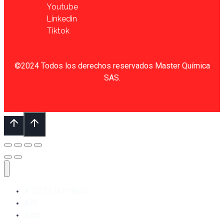
Youtube
Linkedin
Tiktok
©2024 Todos los derechos reservados Master Química
SAS.
#12221 (sin título)
API
Blog