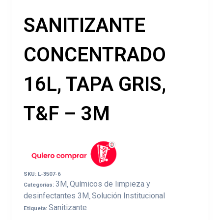
SANITIZANTE
CONCENTRADO
16L, TAPA GRIS,
T&F – 3M
SKU:
L-3507-6
3M
Químicos de limpieza y
Categorías:
,
desinfectantes 3M
Solución Institucional
,
Sanitizante
Etiqueta: