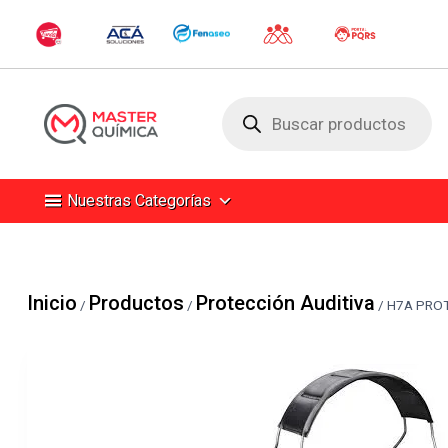
Búsqueda
de
productos
Nuestras Categorías
Inicio
Productos
Protección Auditiva
/
/
/
H7A PROT