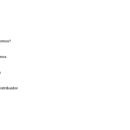
Somos?
anos
s
istribuidor