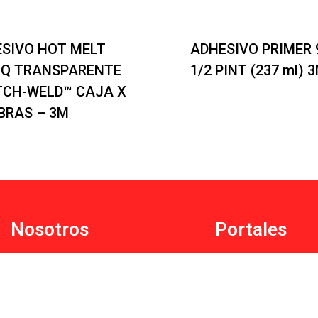
SIVO HOT MELT
ADHESIVO PRIMER 
 Q TRANSPARENTE
1/2 PINT (237 ml) 
CH-WELD™ CAJA X
IBRAS – 3M
Nosotros
Portales
Políticas de Privacidad y
Acá Soluciones
Tratamiento de datos
Tienda MQ
Quiénes Somos
Intranet