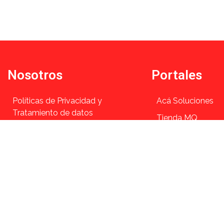
Nosotros
Portales
Políticas de Privacidad y
Acá Soluciones
Tratamiento de datos
Tienda MQ
Quiénes Somos
Intranet
Nuestras Sedes
Fenaseo
Contacto
Landing Page PQ
Sitemap
©2024 Tod