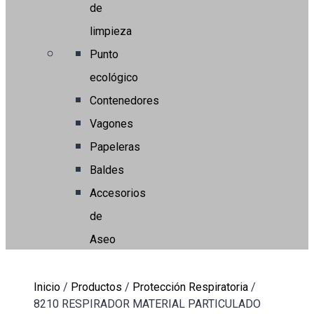
de
limpieza
Punto
ecológico
Contenedores
Vagones
Papeleras
Baldes
Accesorios
de
Aseo
Inicio
/
Productos
/
Protección Respiratoria
/
8210 RESPIRADOR MATERIAL PARTICULADO