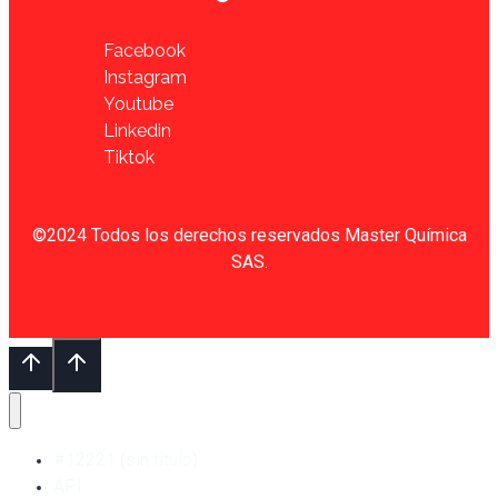
Facebook
Instagram
Youtube
Linkedin
Tiktok
©2024 Todos los derechos reservados Master Química
SAS.
#12221 (sin título)
API